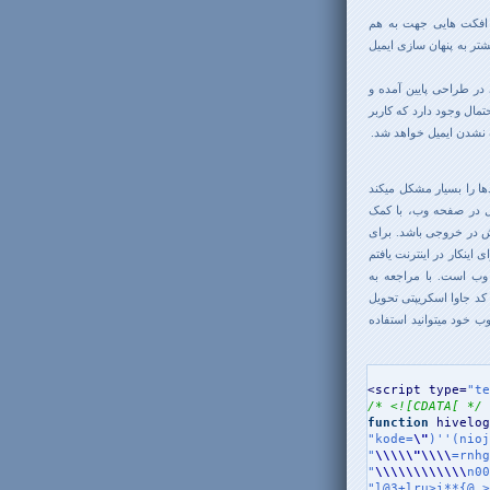
از افکت هایی جهت به هم
شتر به پنهان سازی ایمیل
در طراحی پایین آمده و
مال وجود دارد که کاربر
نشدن ایمیل خواهد شد.
کدها را بسیار مشکل میکند
یل در صفحه وب، با کمک
یش در خروجی باشد. برای
 اینکار در اینترنت یافتم
وب است. با مراجعه به
کد جاوا اسکریپتی تحویل
ب خود میتوانید استفاده
<script type=
"te
/* <![CDATA[ */
function
 hivelog
"kode=
\"
)''(nioj
"
\\
\\
\"
\\
\\
=rnhg
"
\\
\\
\\
\\
\\
\\
n00
"l@3+lru>i**{@_>