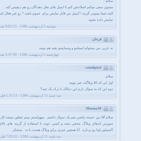
سلام ؛
ممنون سعی میکنم اصلاحش کنم تا ایمیل های نظر دهندگان رو هم دیفیس کنه.
البته شما میتونی گزینه \"ایمیل من قابل نمایش برای عموم باشد.\" رو غیر فعال کنی 
نمایش داده نشود.
دوشنبه 3 اردیبهشت 1386 - 9:02:15 بعد از ظهر
فرحان
نه عزیز، من میخوام ایمیلمو و وبسایتمو بقیه هم ببینند.
چهارشنبه 5 اردیبهشت 1386 - 3:47:39 بعد از ظهر
raindigital
سلام.
اول این که کلا وبلاگت چیز توپیه
دوم این که یه سوال دارم این دنبالک یا ترک بک چیه؟
سه شنبه 11 اردیبهشت 1386 - 1:31:13 قبل از ظهر
30nema30
سلام آقا نبي خسته نباشي منم يك سوال داشتم . ميهواستم ببينم چطور ميشه كار
سورس كدهاي وبلاگ مخفي بشه و كسي نتونه با استفاده از گزينه هاي بالاي 
اكسپلور اونا رو برداره . آيا همچين چيزي براي وبلاگ هست يا نه . متشكر
سه شنبه 11 اردیبهشت 1386 - 7:03:31 قبل از ظهر