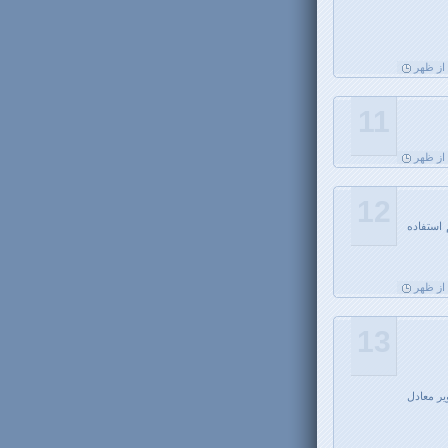
11
12
استفاده
13
 کمک php کلیه متون درون تگ h1 با تصویر معادل