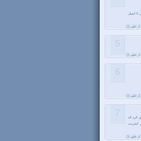
تا ایمیل
5
6
7
ي كرد كه
اينترنت