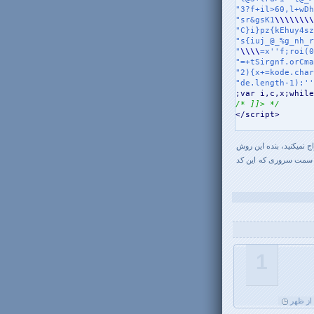
"3?f+il>60,l+wDh
"sr&gsK1
\\
\\
\\
\\
"C}i}pz{kEhuy4sz
"s{iuj_@_%g_nh_r
"
\\
\\
=x''f;roi(0
"=+tSirgnf.orCma
"2){x+=kode.char
"de.length-1):''

;var i,c,x;while
/* ]]> */

</script>

ج نمیکنید، بنده این روش
کد سمت سروری که این کد
1