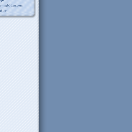
ttps:
n--ngb3dxu.com
abi.ir