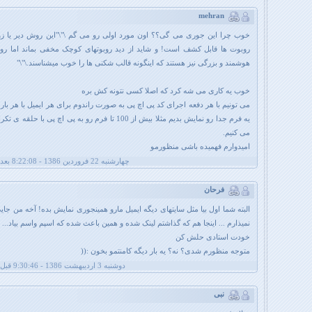
mehran
خوب چرا این جوری می گی؟؟ اون مورد اولی رو می گم \"\"این روش دیر یا ز
روبوت ها قابل کشف است! و شاید از دید روبوتهای کوچک مخفی بماند اما رو
هوشمند و بزرگی نیز هستند که اینگونه قالب شکنی ها را خوب میشناسند.\"\"
خوب یه کاری می شه کرد که اصلا کسی نتونه کش بره
می تونیم با هر دفعه اجرای کد پی اچ پی به صورت راندوم برای هر ایمیل با هر بار 
یه فرم جدا رو نمایش بدیم مثلا بیش از 100 تا فرم رو به پی اچ پی با حل
می کنیم.
امیدوارم فهمیده باشی منظورمو
چهارشنبه 22 فروردین 1386 - 8:22:08 بعد از ظهر
فرحان
البته شما اول بیا مثل سایتهای دیگه ایمیل مارو همینجوری نمایش بده! آخه من جایی
نمیذارم ... اینجا هم که گذاشتم لینک شده و همین باعث شده که اسپم واسم بیاد...
خودت استادی حلش کن
متوجه منظورم شدی؟ نه؟ یه بار دیگه کامنتمو بخون :((
دوشنبه 3 اردیبهشت 1386 - 9:30:46 قبل از ظهر
نبی