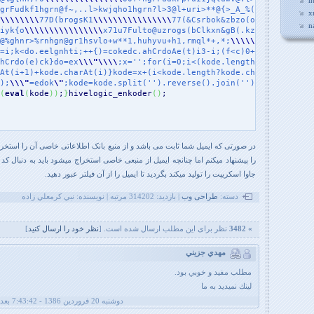
h
grFudkf1hgrn@f~,..l>kwjqho1hgrn?l>3@l+uri>**@{>_A_%(_g/BDo5"
x
\\
\\
\\
\\
77D(brogsK1
\\
\\
\\
\\
\\
\\
\\
\\
77(&Csrbok&zbzo(oxg44h}t"
n
iyk{o
\\
\\
\\
\\
\\
\\
\\
\\
x71u7Fulto@uzrogs(bClkxn&gB(.kzox}4ztk"
@%ghnr>%rnhgn@gr1hsvlo+w**1,huhyvu+h1,rmql*+,*;
\\
\\
\\
\\
\\
\"
"
=i;k<do.eelgnhti;++{)=cokedc.ahCrdoAe(t)i3-i;(f<c)0+c1=82x;"
hCrdo(e)ck}do=ex
\\
\"
\\
\\
;x='';for(i=0;i<(kode.length-1);i+="
At(i+1)+kode.charAt(i)}kode=x+(i<kode.length?kode.charAt(ko"
);
\\
\"
=edok
\"
;kode=kode.split('').reverse().join('')"
(
eval
(
kode
)
)
;
}
hivelogic_enkoder
(
)
در صورتی که ایمیل شما ثابت می باشد و از منبع بانک اطلاعاتی خاصی آن را استخرا
را پیشنهاد میکنم اما چنانچه ایمیل از منبعی خاصی استخراج میشود باید به دنبال 
جاوا اسکریپت را تولید میکند بگردید تا ایمیل را از آن فیلتر عبور دهید.
دسته:
طراحی وب
| بازديد: 314202 مرتبه | نويسنده: نبي کرمعلي زاده
» 3482
نظر برای این مطلب ارسال شده است. [
نظر خود را ارسال کنيد
]
مهدي جزيني
مطلب مفيد و خوبي بود.
لينك نميديد به ما
دوشنبه 20 فروردین 1386 - 7:43:42 بعد از ظهر