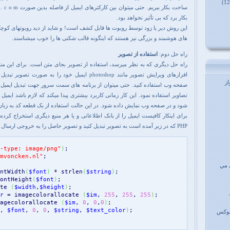
ساخت بکار ببریم. حتی میتو
بکار برد که بی تأثیر نخواهد بود.
این روش دیر یا زود توسط روبوت ها قابل کشف است! و شاید از دید روبوتهای کوچ
های هوشمند و بزرگی نیز هستند که اینگونه قالب شکنی ها را خوب میشناسند.
راه حل دوم:
استفاده از تصویر
راه حل دیگری که به نظر میرسد، استفاده از تصویر بجای متن است. برای این 
افزارهای ویرایش تصویر مانند photoshop ایمیل خود را به صور
ز
صفحه وب استفاده کنید. حتی میتوان از برنامه های سمت سرور جهت تبدیل ایمیل ب
تصاویر استفاده نمود. این کار زمانی کاربرد بیشتری پیدا میکند که لازم باشد ایمیل 
برای اینکار کافیست ایمیل را از بانک اطلاعاتی و یا هر منبع دیگری استخراج کرد
PHP که در زیر آمده است به تصویر تبدیل کنید و تصویر حاصل را به خروجی ارسال کنید.
-type: image/png"
)
mvoncken.nl"
 مي
ntWidth
(
$font
)
 * 
strlen
(
$string
)
ontHeight
(
$font
)
te 
(
$width
,
$height
)
r
 = imagecolorallocate 
(
$im
, 
255
, 
255
, 
255
)
agecolorallocate 
(
$im
, 
0
, 
0
,
0
)
;

, 
$font
, 
0
, 
0
, 
$string
, 
$text_color
)
;

ینوکس