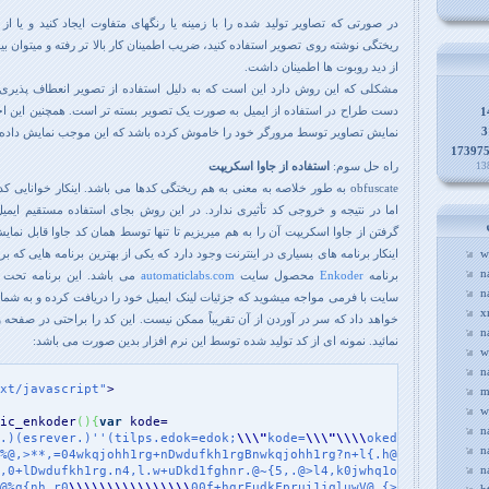
در صورتی که تصاویر تولید شده را با زمینه یا رنگهای متفاوت ایجاد کنید و یا 
ریختگی نوشته روی تصویر استفاده کنید، ضریب اطمینان کار بالا تر رفته و میتوان بی
از دید روبوت ها اطمینان داشت.
مشکلی که این روش دارد این است که به دلیل استفاده از تصویر انعطاف پذیری 
دست طراح در استفاده از ایمیل به صورت یک تصویر بسته تر است. همچنین این احت
1
3
نمایش تصاویر توسط مرورگر خود را خاموش کرده باشد که این موجب نمایش داده 
17397
راه حل سوم:
استفاده از جاوا اسکریپت
obfuscate به طور خلاصه به معنی به هم ریختگی کدها می باشد. اینکار خوانایی 
اما در نتیجه و خروجی کد تأثیری ندارد. در این روش بجای استفاده مستقیم ایم
گرفتن از جاوا اسکریپت آن را به هم میریزیم تا تنها توسط همان کد جاوا قابل نما
w
اینکار برنامه های بسیاری در اینترنت وجود دارد که یکی از بهترین برنامه هایی که برای
n
برنامه
Enkoder
محصول سایت
automaticlabs.com
می باشد. این برنامه تحت 
n
سایت با فرمی مواجه میشوید که جزئیات لینک ایمیل خود را دریافت کرده و به شما 
x
خواهد داد که سر در آوردن از آن تقریباً ممکن نیست. این کد را براحتی در صفحه و
n
نمائید. نمونه ای از کد تولید شده توسط این نرم افزار بدین صورت می باشد:
w
n
xt/javascript"
m
w
ic_enkoder
(
)
{
var
n
.)(esrever.)''(tilps.edok=edok;
\\
\"
kode=
\\
\"
\\
\\
oked
\\
\\
\\
"
n
%@,>**,=04wkqjohh1rg+nDwdufkh1rgBnwkqjohh1rg?n+l{.h@rg
\\
\\
"
n
,0+lDwdufkh1rg.n4,l.w+uDkd1fghnr.@~{5,.@>l4,k0jwhq1oghnr?+>"
@%g{nh,r0
\\
\\
\\
\\
\\
\\
\\
\\
00f+hgrFudkFprui1jqluwV@.{>;54@.f,"