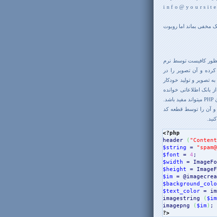
ان بین کارکترهای ایمیل از فاصله بدین صورت i n f o @ y o u r s i t e . c o m
ک مخفی بماند اما روبوت
منظور کافیست توسط نرم
ت تصویر تبدیل کرده و آن تصویر را در
ه تصویر و تولید خودکار
از بانک اطلاعاتی خوانده
شود و در صفحه وب نمایش داده شود. در این حالت استفاده از یک قطعه کد به زبان PHP میتواند مفید باشد.
ه و آن را توسط قطعه کد
<?php
header
(
"Content
$string
 = 
"spam@
$font
 = 
4
$width
 = ImageFo
$height
 = ImageF
$im
 = @imagecrea
$background_colo
$text_color
 = im
imagestring 
(
$im
imagepng 
(
$im
)
?>