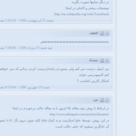
در دیگر سایتها صورت بگیره.
توضیحات بیشتر و کاملتر در اینجا:
http://en.wikipedia.org/wiki/Trackback
جمعه 21 اردیبهشت 1386 - 1:24:33 بعد از ظهر
فبقيف
يصضضضضضضضضضضضضضضضضضضضضض
سه شنبه 23 مرداد 1386 - 7:30:06 بعد از ظهر
سندباد
من ايميل درست مي كنم ولي پسوردم رابعدازدرست كردن زماني كه مي خواهم 
كنم كامپيوترنمي خواند
اشكال كارمن كجاست ؟
شنبه 10 شهریور 1386 - 8:28:04 بعد از ظهر
نبی
در ارتباط با روش دوم مقاله بالا امروز با یه مقاله جالب برخوردم در اینجا:
http://www.alistapart.com/articles/dynatext
در این روش، توسط جاوا اسکریپت و به
آن جایگزین میشود که خیلی جالب است.