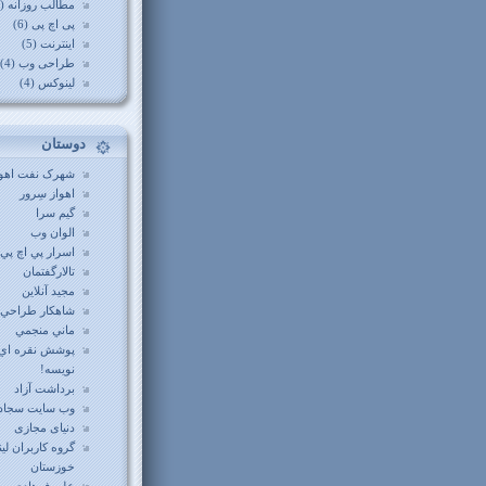
مطالب روزانه (12)
پی اچ پی (6)
اینترنت (5)
طراحی وب (4)
لینوکس (4)
دوستان
شهرک نفت اهوا
اهواز سِرور
گيم سرا
الوان وب
اسرار پي اچ پي
تالارگفتمان
مجید آنلاین
شاهکار طراحي
ماني منجمي
پوشش نقره اي
نويسه!
برداشت آزاد
وب سايت سجاد
دنیای مجازی
گروه کاربران ل
خوزستان