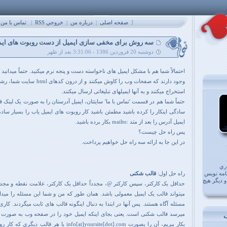
[
صفحه اصلی
|
درباره من
|
خروجي RSS
|
تماس با من
سه روش برای مخفی سازی ایمیل از دست روبوت های ایم
دوشنبه 20 فروردین 1386 - 3:31:06 بعد از ظهر
احتمالاً شما هم با مشکل ایمیل های ناخواسته دست و پنجه نرم میکنید. حتماً میدانید
وجود دارند که صفحات وب را کاوش میکنند 
استخراج میکنند و به آنها ایمیلهای تبلیغاتی ارسال میکنند.
حتماً شما هم در قسمت 'تماس با ما' سایتتان، ایمیل آدرستان را به صورت یک لینک قرا
سادگی اینکار را کرده باشید مطمئن باشید کار روبوت های ایمیل یاب را بسیار ساده
ایمیل آدرس را بعد از متد :mailto بکار برده باشید.
پس راه حل چیست؟
در این جا به ارائه سه راه حل خواهیم پرداخت.
ري
امه نويس
راه حل اول:
قالب شکنی
 دیگر هیچ
حداقل یک کارکتر، سپس کارکتر @، مجدداً حداقل یک کارکتر، علامت نقطه و مجددا
میتواند قالب یک ایمیل معمولی باشد. همان طور که من و شما این مسئله را میدانی
مسئله آگاه هستند. پس آنها در ابتدا به دنبال اینگونه قالب های ثابت میگردند. کاری
بکار ببریم، آن را بصورت info[at]yoursite[dot].com یا