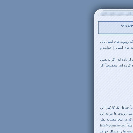
]
یل یاب
 که روبوت های ایمیل یابی
و از درون کدهای html سایت شما، رشته های ایمیل را خوانده و
ر داده اید. اگر به همین
 کرده اید. مخصوصاً اگر
ً حداقل یک کارکتر! این
م، روبوت ها نیز به این
 که در اینجا مفید به نظر
میرسد قالب شکنی است. یعنی بجای اینکه ایمیل خود را در صفحه وب به صورت مثلاً info@yoursite.com
 هر قالب دیگری که کار روبوت ها را مشکل خواهد