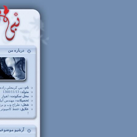
درباره من
نام:
نبي کرمعلي زاده
متولد:
1360/11/13
محل سکونت:
اهواز
تحصيلات:
مهندس آبيا
شغل:
طراح وب و برن
علايق:
فقط کامپيوتر و
!
آرشیو موضوعی