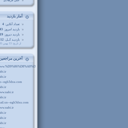
علی فرهادی
آمار بازديد
تعداد آنلاین:
4
بازدید امروز:
43
بازدید دیروز:
19
بازدیـد کــل:
512
از تاريخ: 13 بهمن 1385
آخرين مراجعين
ww.%D9%86%D8%A8%DB%8C.com
abi.ir
abi.ir
n--ngb3dxu.com
abi.ir
ww.nabi.ir
abi.ir
ail.xn--ngb3dxu.com
ww.nabi.ir
abi.ir
abi.ir
abi.ir