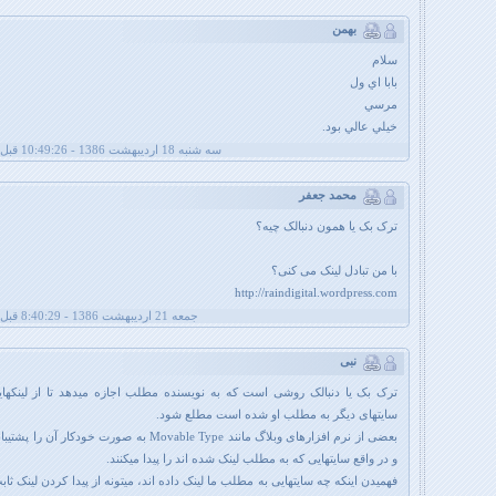
بهمن
سلام
بابا اي ول
مرسي
خيلي عالي بود.
سه شنبه 18 اردیبهشت 1386 - 10:49:26 قبل از ظهر
محمد جعفر
ترک بک یا همون دنبالک چیه؟
با من تبادل لینک می کنی؟
http://raindigital.wordpress.com
جمعه 21 اردیبهشت 1386 - 8:40:29 قبل از ظهر
نبی
ترک بک یا دنبالک روشی است که به نویسنده مطلب اجازه میدهد تا از لینکهای
سایتهای دیگر به مطلب او شده است مطلع شود.
بعضی از نرم افزارهای وبلاگ مانند Movable Type به صورت خودکار آن
و در واقع سایتهایی که به مطلب لینک شده اند را پیدا میکنند.
فهمیدن اینکه چه سایتهایی به مطلب ما لینک داده اند، میتونه از پیدا کردن لینک ث