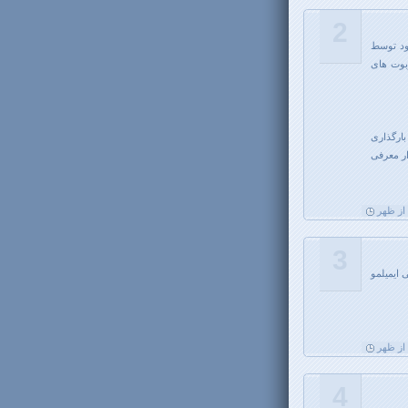
2
ود توسط
بوت های
بارگذاری
قه ی تکرار معرفی
3
 ایمیلمو
4