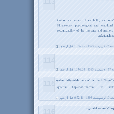
113
Colors are carriers of symbolic, <a href="
Finance</a> psychological and emotional
recognizability of the message and memory
relationship
10:37:4 قبل از ظهر
114
 قبل از ظهر
qqrefini http://dobffm.com/ <a href="http://
115
qqrefini http://dobffm.com/ <a href="
 1393 - 9:52:41 قبل از ظهر
116