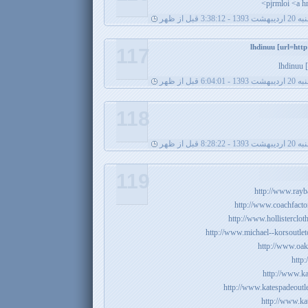
pjrmloi <a h
شت 1393 - 3:38:12 قبل از ظهر
117
lhdinuu 
شت 1393 - 6:04:01 قبل از ظهر
118
شت 1393 - 8:28:22 قبل از ظهر
119
http://www.rayb
http://www.coachfactor
http://www.hollistercloth
http://www.michael--korsoutleto
http://www.oak
http:
http://www.ka
http://www.katespadeoutle
http://www.ka