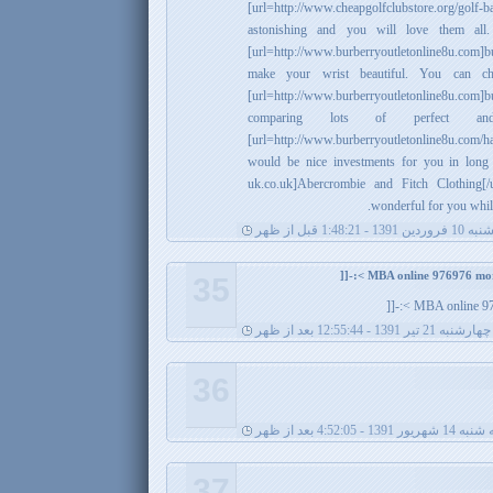
[url=http://www.cheapgolfclubstore.org/golf-bal
astonishing and you will love them all.
[url=http://www.burberryoutletonline8u.com]
make your wrist beautiful. You can c
[url=http://www.burberryoutletonline8u.c
comparing lots of perfect an
[url=http://www.burberryoutletonline8u.co
would be nice investments for you in long 
uk.co.uk]Abercrombie and Fitch Clothing[/
wonderful for you while
 1391 - 1:48:21 قبل از ظهر
35
MBA online 9769
چهارشنبه 21 تیر 1391 - 12:55:44 بعد از ظهر
36
هریور 1391 - 4:52:05 بعد از ظهر
37