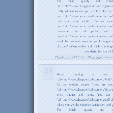
The finish, quality and de
href="http://www.cheapgolfclubstore.org/golf
really astonishing and you will love them all
href="http://www.burberryoutletonline8u.com
make your wrist beautiful. You can cho
href="http://www.burberryoutletonline8u.
comparing lots of perfect and 
href="http://www.burberryoutletonline8u.c
would be nice investments for you in long ter
uk.co.uk">Abercrombie and Fitch Clothing<
wonderful for you while
 1391 - 1:47:33 قبل از ظهر
34
Today owning a new a
[url=http://www.cheapgolfclubstore.org]Golf Cl
for the wealthy people. These are now
[url=http://www.cheapgolfclubstore.org]disco
every budget and range. You can 
[url=http://www.cheapgolfclubstore.org/golf-
where you get the complete satisfaction and ge
The finish, quality and 