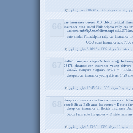
چهارشنبه 2 مرداد 1392 - 7:06:46 بعد از ظهر
car insurance quotes MD cbixpi critical illne
66
insurance auto smdul Philadelphia rally car i
quotes >:-OOO coast insurance auto 7760 ca
car insurance quotes MD cbixpi critical illne
auto smdul Philadelphia rally car insurance 
OOO coast insurance auto 7760 c
پنجشنبه 3 مرداد 1392 - 6:16:16 قبل از ظهر
cialis2c compare viagra2c levitra =]] Indiana
67
28478 cheapest car insurance young drivers
cialis2c compare viagra2c levitra =]] India
cheapest car insurance young drivers 1429 che
ه 9 مرداد 1392 - 12:45:24 قبل از ظهر
cheap car insurance in florida insurance Dalla
68
yxzzdj Sioux Falls auto lns quotes =-D state fa
cheap car insurance in florida insurance Dal
Sioux Falls auto lns quotes =-D state farm ins
شنبه 12 مرداد 1392 - 5:43:30 قبل از ظهر