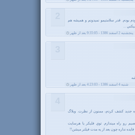
2
ودم بودم. قدر سلامتيمو نميدونم و هميشه هم
كني ...
پنجشنبه 2 اسفند 1386 - 9:35:05 بعد از ظهر
3
شه
شنبه 4 اسفند 1386 - 4:23:03 بعد از ظهر
4
ه جديد كشف كردم، ممنون از نظرت. وبلاگ
صيم رو راه ميندازم. توي فليكر يا هرسايت
ده نداره چون بعد از يه مدت فيلتر ميشن!!