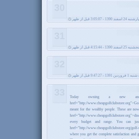
30
2 اسفند 1390 - 3:05:07 قبل از ظهر
31
نبه 25 اسفند 1390 - 4:15:44 قبل از ظهر
32
دین 1391 - 9:47:27 قبل از ظهر
33
Today owning a new and
href="http://www.cheapgolfclubstore.org">G
meant for the wealthy people. These are no
href="http://www.cheapgolfclubstore.org">dis
every budget and range. You can ju
href="http://www.cheapgolfclubstore.org/golf
where you get the complete satisfaction and ge