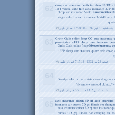
cheap car insurance South Carolina 487103 ch
62
1104 viagra uhhe free auto insurance 37544
insurance quote
cheap car insurance South Carolina 487103 
viagra uhhe free auto insurance 375448 very 
quote
پنجشنبه 27 تیر 1392 - 12:20:20 بعد از ظهر
Order Cialis online fmqz CO auto insurance q
63
prescription :-PPP cheap auto insurace quo
caravan insurance quo
Order Cialis online fmqz CO auto insurance q u
:-PPP cheap auto insurace quotes zelc cheap 
q
جمعه 28 تیر 1392 - 7:17:18 قبل از ظهر
64
Gossips which experts state shoes drags to a e
Viveenne westwood uk http://
شنبه 29 تیر 1392 - 5:59:18 قبل از ظهر
auto insurance citizen 8D nj auto insuranc
65
insurance car quotes CO gsj illinois not changi
auto insurance citizen 8D nj auto insurance q
quotes CO gsj illinois not changing an a