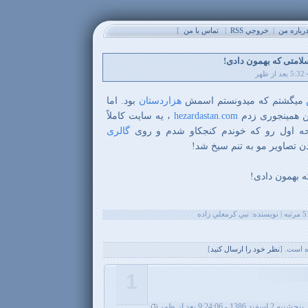
باره من
|
خروجي RSS
|
تماس با من
]
لامتی که بهمون دادی!
میگشتم که میدونستم اسمش
هزاردستان
بود. اما
ین همینجوری زدم
hezardastan.com
، یه سایت کاملاً
ه اول رو که خوندم کنجکاو شدم و روی
گالری
دن تصاویر مو به تنم سیخ شد!
 بهمون دادی!
 است. [
نظر خود را ارسال کنيد
]
1
پنجشنبه 2 اسفند 1386 - 9:24:06 بعد از ظهر