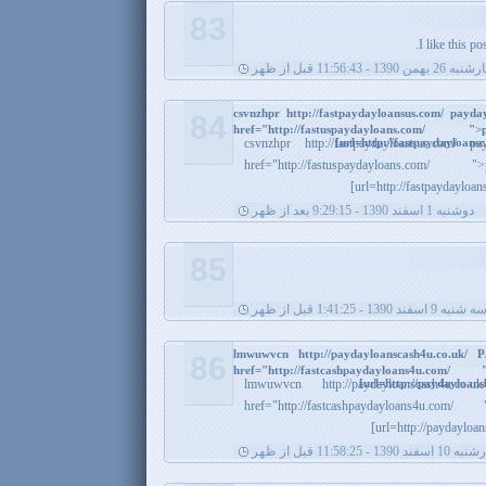
83
I like this po
بهمن 1390 - 11:56:43 قبل از ظهر
csvnzhpr http://fastpaydayloansus.com/ payd
84
href="http://fastuspaydayloans.co
[url=http://fastpaydayloan
csvnzhpr http://fastpaydayloansus.com
href="http://fastuspaydayloans.c
[url=http://fastpaydayloa
دوشنبه 1 اسفند 1390 - 9:29:15 بعد از ظهر
85
ه شنبه 9 اسفند 1390 - 1:41:25 قبل از ظهر
lmwuwvcn http://paydayloanscash4u.co.uk/
86
href="http://fastcashpaydayloans4u.
[url=http://paydayloans
lmwuwvcn http://paydayloanscash4u.
href="http://fastcashpaydayloans4u.
[url=http://paydayloan
ند 1390 - 11:58:25 قبل از ظهر