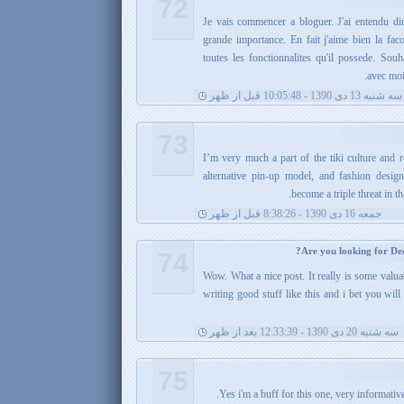
72
Je vais commencer a bloguer. J'ai entendu di
grande importance. En fait j'aime bien la faco
toutes les fonctionnalites qu'il possede. Souh
avec moi 
سه شنبه 13 دی 1390 - 10:05:48 قبل از ظهر
73
I’m very much a part of the tiki culture and r
alternative pin-up model, and fashion desig
become a triple threat in t
جمعه 16 دی 1390 - 8:38:26 قبل از ظهر
74
Wow. What a nice post. It really is some valua
writing good stuff like this and i bet you wil
سه شنبه 20 دی 1390 - 12:33:39 بعد از ظهر
75
Yes i'm a buff for this one, very informativ