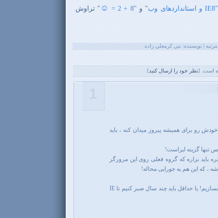
☺
IE8 و استانداردهای وب
" و "
8 + 2 =
" تراوش
 است. [
نظر خود را ارسال کنيد
]
1
ودش رو برای همیشه پیروز میدان کنه ، باید
 تنها گزینه اپراست!
خره باید بزاره که گروه فعلی روی این مرورگر
شه ، که این هم یه جورایی محاله!
پس نتیجه میگیریم که باید بسوزیم و بسازیم! یا حداقل باید چند سال صبر کنیم تا IE