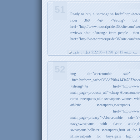
51
Ready to buy a <strong><a href="http://www.
rider 360 </a> </strong> but
href="http://www.razorriprider360site.com/razo
reviews </a> </strong> from people... the
href="http://www.razorriprider360site.com/ra
سه شنبه 15 آذر 1390 - 5:22:05 قبل از ظهر
52
<img alt="abercrombie sale" src="h
fitch.biz/bmz_cache/3/38d796e4143a7852ab
<strong><a href="http://www.abercro
main_page=products_all">cheap Abercrombie<
camo sweatpants,nike sweatpants,women with g
athletic sweatpants,sweatpan
href="http://www.
main_page=privacy">Abercrombie sale</a
navy,sweatpants with elastic ankle,d
sweatpants,hollister sweatpants,fruit of t
nfl,sweatpants for boys,girls high h