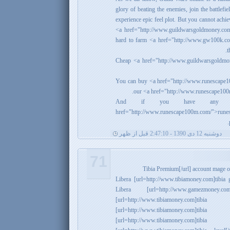
glory of beating the enemies, join the battlef
experience epic feel plot. But you cannot achi
<a href="http://www.guildwarsgoldmoney.com
hard to farm <a href="http://www.gw100k.
t
Cheap <a href="http://www.guildwarsgoldmo
You can buy <a href="http://www.runescape
our <a href="http://www.runescape100
And if you have any q
href="http://www.runescape100m.com/">ru
دوشنبه 12 دی 1390 - 2:47:10 قبل از ظهر
71
Libera [url=http://www.tibiamoney.com]tibia 
Libera [url=http://www.gamezmoney.c
[url=http://www.tibiamoney.co
[url=http://www.tibiamoney.com
[url=http://www.tibiamoney.com]t