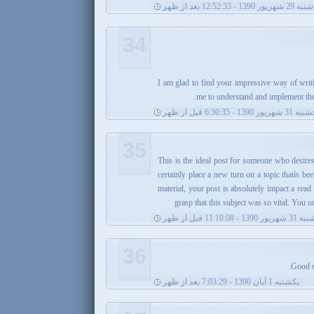
1390 - 12:52:33 بعد از ظهر
34
I am glad to find your impressive way of writ
me to understand and implement the 
ریور 1390 - 6:30:35 قبل از ظهر
35
This is the ideal post for someone who desires
certainly place a new turn on a topic thatís b
material, your post is absolutely impact a read
grasp that this subject was so vital. You u
13 - 11:10:08 قبل از ظهر
36
Good st
يکشنبه 1 آبان 1390 - 7:03:29 بعد از ظهر