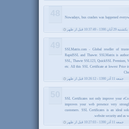
48
Nowadays, bus crashes was happened everywh
يکشنبه 29 آبان 1390 - 10:37:49 قبل از ظهر
49
SSLMatrix.com - Global reseller of trust
RapidSSL and Thawte. SSLMatrix is authorize
SSL, Thawte SSL123, QuickSSL Premium, We
etc. All this SSL Certificate at lowest Price 
Che
جمعه 11 آذر 1390 - 10:26:12 قبل از ظهر
50
SSL Certificates not only improve your eCo
improves your web presence very strongl
customers. SSL Certificates is an ideal s
website security and as w
جمعه 11 آذر 1390 - 10:27:03 قبل از ظهر