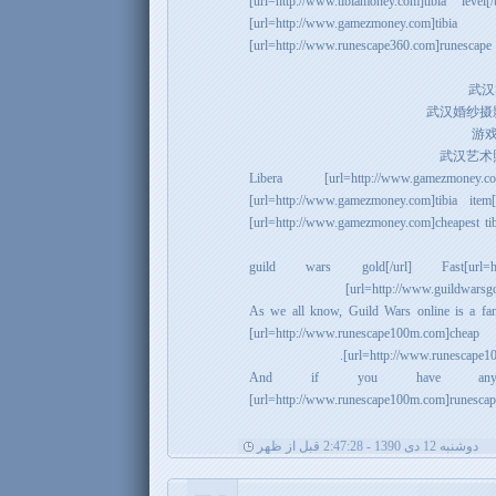
[url=http://www.tibiamoney.com]tibia leve
[url=http://www.gamezmoney
[url=http://www.runescape360.com]runescape g
Libera [url=http://www.gamezmoney
[url=http://www.gamezmoney.com]tibia ite
[url=http://www.gamezmoney.com]cheapest tibi
[url=http://www.guildwarsgoldmoney.com]guild wars gold[/url] Fast
[url=http://www.guildwarsg
As we all know, Guild Wars online is a fan
[url=http://www.runescape100m.com]c
[url=http://www.runescape10
And if you have any 
[url=http://www.runescape100m.com]runescap
دوشنبه 12 دی 1390 - 2:47:28 قبل از ظهر