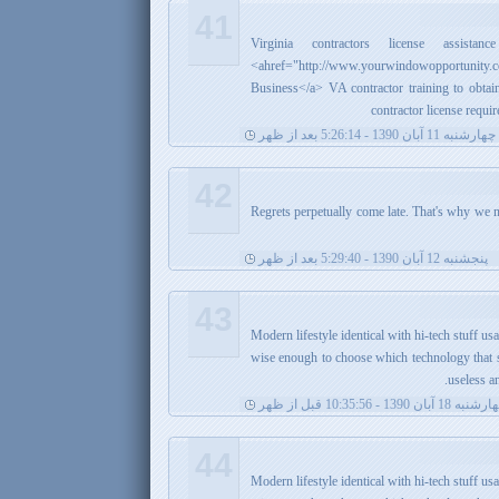
41
Virginia contractors license assist
<ahref="http://www.yourwindowopportunity
Business</a> VA contractor training to obtain
contractor license requi
چهارشنبه 11 آبان 1390 - 5:26:14 بعد از ظهر
42
Regrets perpetually come late. That's why we 
پنجشنبه 12 آبان 1390 - 5:29:40 بعد از ظهر
43
Modern lifestyle identical with hi-tech stuff u
wise enough to choose which technology that su
useless a
ه 18 آبان 1390 - 10:35:56 قبل از ظهر
44
Modern lifestyle identical with hi-tech stuff u