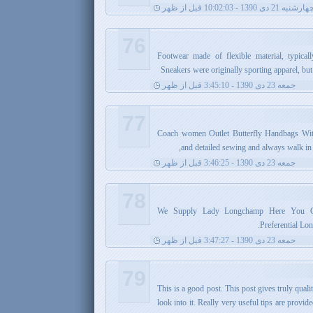
ارشنبه 21 دی 1390 - 10:02:03 قبل از ظهر
76
Footwear made of flexible material, typical
Sneakers were originally sporting apparel, b
جمعه 23 دی 1390 - 3:45:10 قبل از ظهر
77
Coach women Outlet Butterfly Handbags With
and detailed sewing and always walk in t
جمعه 23 دی 1390 - 3:46:25 قبل از ظهر
78
We Supply Lady Longchamp Here You Ca
Preferential Lo
جمعه 23 دی 1390 - 3:47:27 قبل از ظهر
79
This is a good post. This post gives truly quali
look into it. Really very useful tips are prov