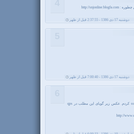
4
http://snjonlin
دوشنبه 17 دی 1386 - 2:37:55 قبل از ظهر
5
دوشنبه 17 دی 1386 - 7:00:40 قبل از ظهر
6
من از طریق ترمینال به یه آی پی ssh کردم. عکس زیر گویای این مطلب در qps
http://www.