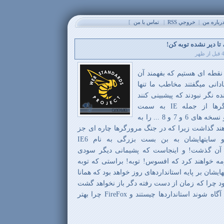
باره من
|
خروجي RSS
|
تماس با من
]
ا دیر نشده توبه کن!
نقطه ای هستیم که بفهمند آن
دانی میگفتند مخاطب ما تنها
IE هستند و آینده نگر نبودند که پیشبینی کنند
روزی خواهد رسید که مرورگرها از جمله IE به سمت
استانداردها حرکت خواهند کرد و نسخه های 6 و 7 و 8 ... را به
د گذاشت زیرا که در جنگ مرورگرها چاره ای جز
این ندارند ولی آن مردمان و سایتهایشان به بن بست بزرگی به نام IE6
ز آن گذشت! و اینجاست که پشیمانی دیگر سودی
ه خواهند کرد که افسوس! توبه! براستی که توبه
ایشان بر پایه استانداردهای روز خواهد بود که همانا
بود چرا که زمان از دست رفته دگر باز نخواهد گشت
و اکنون باید وقت صرف کنند تا آگاه شوند استانداردها چیستند و FireFox چرا بهتر