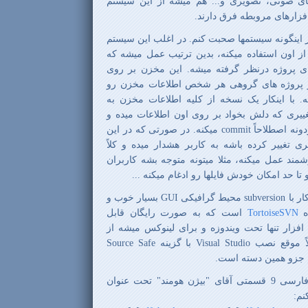
ای صوتی، تصویری و... هم میشه از این سیستم
 افزارهای مروبطه فرق دارند.
اینگونه سیستمها صحبت کنم. در اغلب این سیستم
ز اون استفاده میکنه، بدین ترتیب عمل میشه که
ی پروژه درنظر گرفته میشه. این مخزن بر روی
ر پروژه های گروهی هر شخص اطلاعات مخزن رو
. با اینکار یک نسخه از کلیه اطلاعات مخزن به
ری که دلش بخواد بر روی اون اطلاعات میده و
ونه اصطلاحاً
commit
میکنه. در صورتی که در این
غییر کرده باشه به کاربر هشدار میده و کلاً
وشمند عمل میکنه، مثلا میتونه متوجه بشه کاربران
 حد امکان خودش فایلها رو ادغام میکنه ...
ار با
subversion
محیط گرافیکی
GUI
بسیار خوب و
ده
TortoiseSVN
است که به صورت رایگان قابل
فزار تنها تحت ویندوزه و برای لینوکس میشه از
لاً موقع نصب
Visual Studio
با گزینه
Source Safe
م جزو همین دسته است.
در پایان توجهتون رو به مقاله فارسی 9 قسمتی آقای "بیژن هومند" تحت عنوان