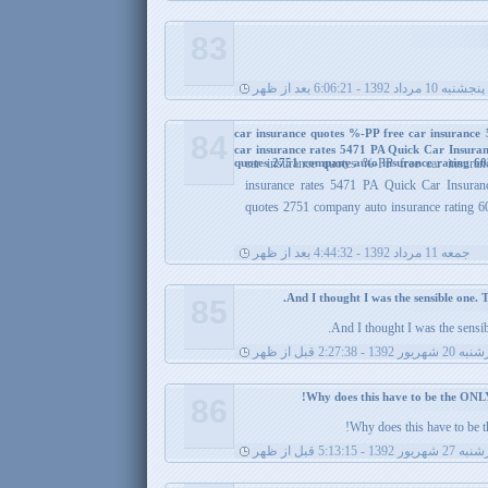
83
پنجشنبه 10 مرداد 1392 - 6:06:21 بعد از ظهر
car insurance quotes %-PP free car insurance
84
car insurance rates 5471 PA Quick Car Insuranc
quotes 2751 company auto insurance rating 60
car insurance quotes %-PP free car insura
insurance rates 5471 PA Quick Car Insuranc
quotes 2751 company auto insurance rating 6
جمعه 11 مرداد 1392 - 4:44:32 بعد از ظهر
85
And I thought I was the sensib
 1392 - 2:27:38 قبل از ظهر
86
Why does this have to be t
 1392 - 5:13:15 قبل از ظهر