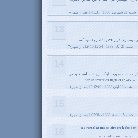
شنبه 21 شهریور 1388 - 1:43:31 بعد از ظهر
13
sv یا vcs رو دانلود کنم
شنبه 23 آبان 1388 - 10:12:54 قبل از ظهر
14
بلای مقاله به صورت لینک درج شده است. به هر
http://subversi
شنبه 23 آبان 1388 - 10:12:02 بعد از ظهر
15
شنبه 15 اسفند 1388 - 1:07:38 بعد از ظهر
16
car rental at miami airport 