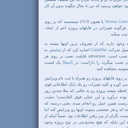
خود خواهید پرسید که من تا بحال چگونه بدون آن کار
Version Contr
یا همون
VCS)
سیستمیه که بر روی
هرگونه تغییراتی در فایلهای پروژه اعم از ایجاد،
ثبت میکنه .
ه وجود دارند که از معروف ترین اونها میشه به
ول شرکت
CollabNet
اشاره کرد که از
سایتش
به
و نصب است.
subversion
قابلیت نصب بر روی هر
 نصب میگردد را داراست. در
[
اینجا
]
یک لیست
یتونید مشاهده کنید.
ر روی فایلهای پروژه رو همراه با ثبت نام ویرایش
می آوره و کلیه تغییرات رو یک بانک اطلاعاتی قوی
لحظه میشه پروژه رو به حالتی که مثلا چندین روز
وده درآورد و این خیلی فوق العادست! سایت
رست همین عمل رو انجام میده، یعنی درسته که
ه اند و هر شخصی میتونه اونها رو ویرایش کنه اما
ست نگران از بین رفتن اطلاعات بود. ضمناً اینکه از
ه این دلیله که هیچ محدودیتی در نوع پروژه وجود