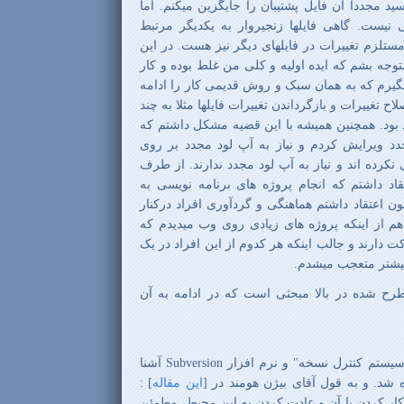
سید مجدداً آن فایل پشتیبان را جایگزین میکنم. اما
نیست. گاهی فایلها زنجیروار به یکدیگر مرتبط
مستلزم تغییرات در فایلهای دیگر نیز هست. در این
توجه بشم که ایده اولیه و کلی من غلط بوده و کار
گیرم که به همان سبک و روش قدیمی کار را ادامه
ح تغییرات و بازگرداندن تغییرات فایلها مثلا به چند
د بود. همچنین همیشه با این قضیه مشکل داشتم که
دد ویرایش کردم و نیاز به آپ لود مجدد بر روی
 نکرده اند و نیاز به آپ لود مجدد ندارند. از طرف
اد داشتم که انجام پروژه های برنامه نویسی به
ن اعتقاد داشتم هماهنگی و گردآوری افراد درکنار
هم از اینکه پروژه های زیادی روی وب میدیدم که
کت دارند و جالب اینکه هر کدوم از این افراد در یک
بیشتر متعجب میشدم.
ح شده در بالا مبحثی است که در ادامه به آن
"سیستم کنترل نسخه" و نرم افزار
Subversion
آشنا
ه شد. و به قول آقای بیژن هومند در
[
این مقاله
] :
از یکبار نصب subversion و کار کردن با آن و عادت کردن به این محیط، مطمئن