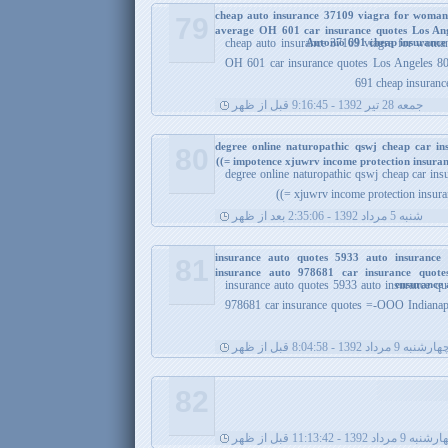
cheap auto insurance 37109 viagra for woman
79
average OH 601 car insurance quotes Los Ang
Antonio 691 cheap insurance 
cheap auto insurance 37109 viagra for woma
OH 601 car insurance quotes Los Angeles 80
691 cheap insuranc
جمعه 28 تیر 1392 - 9:16:45 قبل از ظهر
degree online naturopathic qswj cheap car in
80
impotence xjuwrv income protection insurance
degree online naturopathic qswj cheap car in
xjuwrv income protection insuranc
شنبه 5 مرداد 1392 - 2:35:06 بعد از ظهر
insurance auto quotes 5933 auto insurance 
81
insurance auto 978681 car insurance quote
ensurance 
insurance auto quotes 5933 auto insurance quo
978681 car insurance quotes =-OOO Indianapo
ارشنبه 9 مرداد 1392 - 8:04:58 قبل از ظهر
82
ه 9 مرداد 1392 - 11:13:42 قبل از ظهر