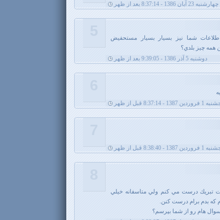
چهارشنبه 23 آبان 1386 - 8:37:14 بعد از ظهر
5
 اطلاعات شما نيز بسيار بسيار مستحفيض
 همه چيز بلدي؟
دوشنبه 5 آذر 1386 - 9:39:05 بعد از ظهر
6
ه
روردین 1387 - 8:37:14 قبل از ظهر
7
روردین 1387 - 8:38:40 قبل از ظهر
8
ت تبريك درست مي كنم ولي متاسفانه خيلي
 كه بدم برام درست كنن.
سوال هام رو از شما بپرسم؟