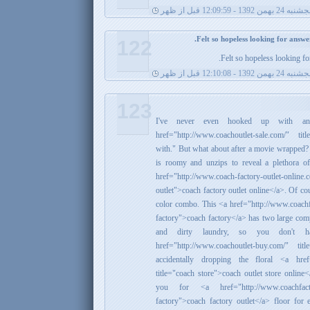
ه 24 بهمن 1392 - 12:09:59 قبل از ظهر
122
Felt so hopeless looking fo
ه 24 بهمن 1392 - 12:10:08 قبل از ظهر
123
I've never even hooked up with a
href="http://www.coachoutlet-sale.com/" ti
with." But what about after a movie wrapped? 
is roomy and unzips to reveal a plethora o
href="http://www.coach-factory-outlet-o
outlet">coach factory outlet online</a>. Of cou
color combo. This <a href="http://www.coachf
factory">coach factory</a> has two large comp
and dirty laundry, so you don't 
href="http://www.coachoutlet-buy.com/" tit
accidentally dropping the floral <a href=
title="coach store">coach outlet store onlin
you for <a href="http://www.coachfactor
factory">coach factory outlet</a> floor for