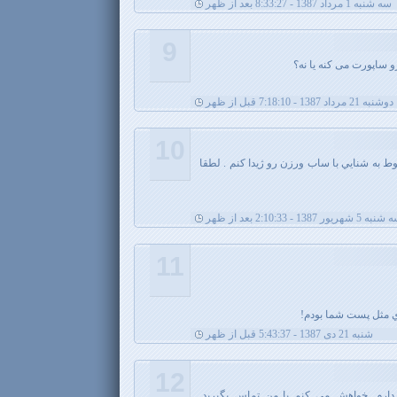
سه شنبه 1 مرداد 1387 - 8:33:27 بعد از ظهر
9
و ساپورت می کنه یا نه؟
دوشنبه 21 مرداد 1387 - 7:18:10 قبل از ظهر
10
وط به شنايي با ساب ورزن رو ژيدا كنم . لطقا
ه 5 شهریور 1387 - 2:10:33 بعد از ظهر
11
ي مثل پست شما بودم!
شنبه 21 دی 1387 - 5:43:37 قبل از ظهر
12
دارم. خواهش مي كنم با من تماس بگيريد.