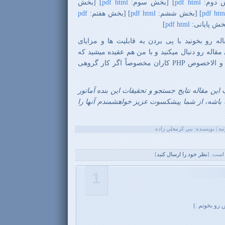
ش دوم:
html
pdf
] [بخش سوم:
html
pdf
] [بخش
htm
pdf
] [بخش ششم:
html
pdf
] [بخش هفتم:
pdf
بخش پایانی:
html
pdf
]
 رو بخونید با پی بردن به قابلیت ها و مزایای
مقاله رو دنبال میکنید و با من هم عقیده میشید که
ا و الاخصوص
PHP
کاران مخصوصاً اگر کار گروهی
 این مقاله نتایج جستجو و تحقیقات این بنده آماتور
ه باشه، از شما پیشکسوت عزیز خواهشمندم آنها را
است. [
نظر خود را ارسال کنيد
]
1
رو بخونم :)