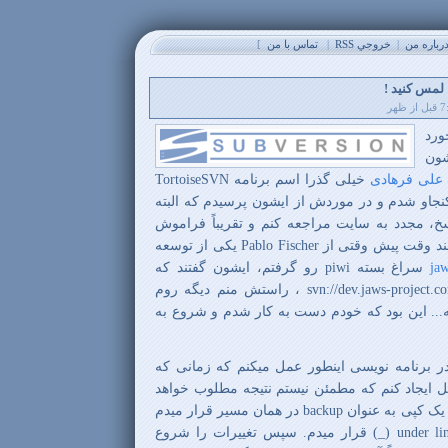
باره من
|
خروجي RSS
|
تماس با من
]
ورد
شون
علی فرهادی
خیلی گذرا اسم برنامه
TortoiseSVN
کنجاو شدم و در موردش از ایشون پرسیدم که البته
، مجدد به سایت مراجعه کنم و تقریباً فراموش
شد. خیلی نگذشته بود تا اینکه چند وقت پیش وقتی از Pablo Fischer یکی از توسعه
ja
سراغ بسته
piwi
رو گرفتم، ایشون گفتند که
میتونی از اینجا برداری: svn://dev.jaws-project.com/piwi ، راستش منم دیگه روم
... این بود که خودم دست به کار شدم و شروع به
ر برنامه نویسی اینطور عمل میکنم که زمانی که
ل ایجاد کنم که مطمئن نیستم نتیجه مطلوب خواهد
 یک کپی به عنوان
backup
در همان مسیر قرار میدم
under li
(_) قرار میدم. سپس تغییرات را شروع