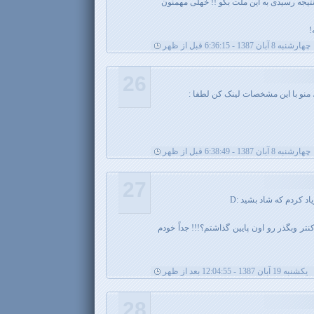
 نتیجه رسیدی به این ملت بگو !! خهلی مهمنون
!
چهارشنبه 8 آبان 1387 - 6:36:15 قبل از ظهر
26
، منو با این مشخصات لینک کن لطفا :
چهارشنبه 8 آبان 1387 - 6:38:49 قبل از ظهر
27
د کردم که شاد بشید :D
ر وبگذر رو اون پایین گذاشتم؟!!! جداً خودم
يکشنبه 19 آبان 1387 - 12:04:55 بعد از ظهر
28