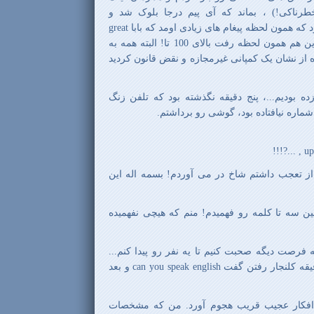
رناکی!) ، بماند که آی پیم درجا بلوک شد و
ه همون لحظه پیغام های زیادی اومد که بابا
great
و از این حرفا...! آمار کاربر آنلاین هم همون لحظه رفت بالای 100 تا! البته همه به
ه از نشان یک کمپانی غیرمجازه و نقض قانون کردید
 بودیم...، پنج دقیقه نگذشته بود که تلفن زنگ
ماره نیافتاده بود، گوشی رو برداشتم.
 تعجب داشتم شاخ در می آوردم! بسمه اله این
ن سه تا کلمه رو فهمیدم! منم که هیچی نفهمیده
رصت دیگه صحبت کنیم تا یه نفر رو پیدا کنم...
قیقه کلنجار رفتن گفت
can you speak english
و بعد
 افکار عجیب قریب هجوم آورد. من که مشخصات