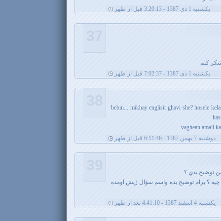
يکشنبه 1 دی 1387 - 3:20:13 قبل از ظهر
37
تشکر کنم
يکشنبه 1 دی 1387 - 7:02:37 قبل از ظهر
38
bebin... mikhay englisit ghavi she? hosele ke
has
vaghean amali ka
دوشنبه 7 بهمن 1387 - 6:11:46 قبل از ظهر
39
من توضيح بدي ؟
UploadYah ، اصلاً اينا چيه ؟ برام توضيح بده واسم سؤال ژيش اومده
يکشنبه 4 اسفند 1387 - 4:41:10 بعد از ظهر