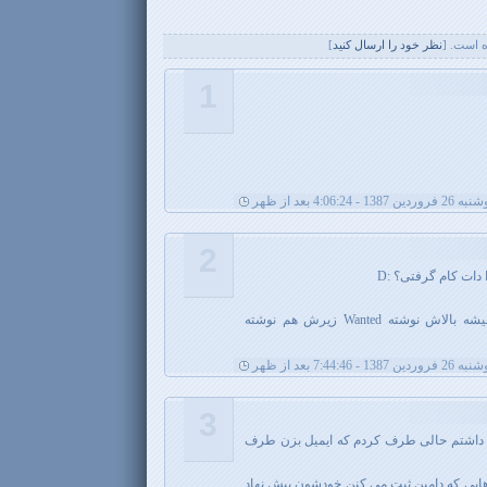
 است. [
نظر خود را ارسال کنيد
]
1
فروردین 1387 - 4:06:24 بعد از ظهر
2
ات کام گرفتی؟ :D
از فردا عکست تو اینترنت پخش میشه بالاش نوشته Wanted زیرش هم نوشته
فروردین 1387 - 7:44:46 بعد از ظهر
3
 داشتم حالی طرف کردم که ایمیل بزن طرف
اهایی که دامین ثبت می کنن خودشون پیش نهاد