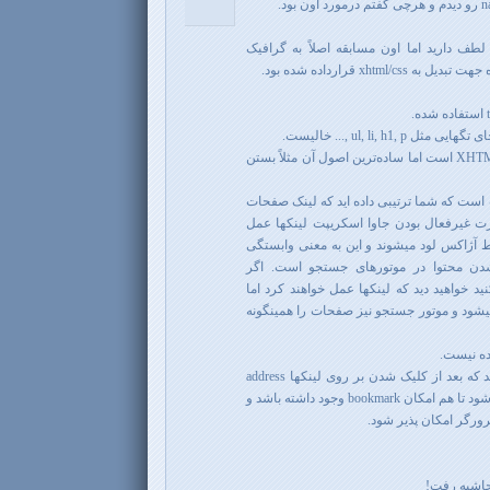
لطف دارید اما اون مسابقه اصلاً به گرافیک
xhtm قرارداده شده بود.
اعلان صفحه شما XHTML 1.0 Transitional است اما ساده‌ترین اصول آن مثلاً بستن
تر در مورد ajax ، درست است که شما ترتیبی داده اید که لینک صفحات
ت غیرفعال بودن جاوا اسکریپت لینکها عمل
سط آژاکس لود میشوند و این به معنی وابستگی
به جاوااسکریپت و Index نشدن محتوا در موتورهای جستجو است. اگر
د خواهید دید که لینکها عمل خواهند کرد اما
شود و موتور جستجو نیز صفحات را همینگونه
ده نیست.
کار وقتی تمیز تر و دقیقتر خواهد شد که بعد از کلیک شدن بر روی لینکها address
bar نیز به صورت مثلاً contact# عوض شود تا هم امکان bookmark وجود داشته باشد و
رگر امکان پذیر شود.
حاشیه رفت!