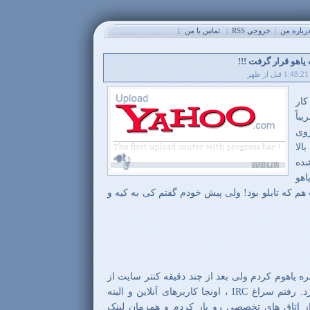
باره من
|
خروجي RSS
|
تماس با من
]
اهو قرار گرفت !!!
کار
باً
وی
لا
ده
هو
هم که تابلو بود! ولی پیش خودم گفتم کی به کیه و
ند تو آل برای لیست 500 نفره یاهوم کردم ولی بعد از چند دقیقه کنتر سایت از
رد. رفتم سراغ
IRC
، اونجا کاربرهای آنلاین و البته
از اتاق های تخصصی رو باز کردم و همزمان لینک