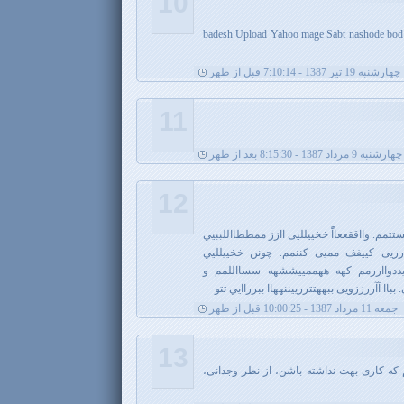
10
badesh Upload Yahoo mage Sabt nashode bod 
چهارشنبه 19 تیر 1387 - 7:10:14 قبل از ظهر
11
چهارشنبه 9 مرداد 1387 - 8:15:30 بعد از ظهر
12
م. وااققععااًً خخيیلليی اازز ممططااللببیي
رريی کيیفف مميی کننمم. چونن خخيیللیي
یددوااررمم کهه ههمميیششهه سسااللمم و
 آآررززويی ببههتترريیننههاا ببرراایي تتو
جمعه 11 مرداد 1387 - 10:00:25 قبل از ظهر
13
که کاری بهت نداشته باشن، از نظر وجدانی،