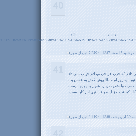
40
اسخ شما:
rg/wiki/%D8%AF%D8%A7%D9%85%D9%86%D9%87_%D8%A7%DB%8C%D9%86%D8%A
دوشنبه 5 اسفند 1387 - 7:25:24 قبل از ظهر
41
، چند روزه داشتم به نبی off می دادم که خوب هر چی میدادم جواب نمی داد
i بود یا که اصلا نبود، یه روز اومد بالا بهش گفتن یه عکس بده
 نداد، می خواستم یه درباره همین یه چیزی درست
 کار کم شد، و زیاد ظرافت توی این کار نیست.
3:44: قبل از ظهر
42