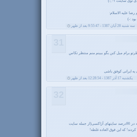
 توی سایتت ؟! ;-)
رضا علیه الاسلام:
ود :-)
سه شنبه 28 آبان 1387 - 9:55:47 بعد از ظهر
31
نه تو D: اینو ببین نظرتو برام میل کنن بگو ببینم منم منتظر تکاس
 یه ایرانی کوفق باشی
يکشنبه 17 آذر 1387 - 12:28:54 بعد از ظهر
32
فقط یه چیزی که نمیتونم نگم اینه که در 90درصد سایتهای آژاکسی(از جمله سایت
ردند! که این فوق العاده غلطه!