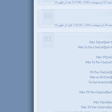
- 5:17:00 بعد از ظهر
90
 1391 - 1:20:18 قبل از ظهر
91