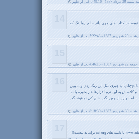
نبه 29 مرداد 1387 - 6:49:10 قبل از ظهر
14
 نويسنده كتاب هاي هري پاتر خانم رولينگ كه
یور 1387 - 5:22:43 بعد از ظهر
15
جمعه 22 شهریور 1387 - 4:46:16 بعد از ظهر
16
ببين مطمئن باش اسكلت كرده يكي. با skype یا یه چیزی مثل این زنگ زدن و ... ببین
کلاسش به اين نرم افزارها هم بخوره يا نه.
 سايت وارز از چين بگير. هيچ كي نميتونه گير
شنبه 30 شهریور 1387 - 8:18:30 بعد از ظهر
17