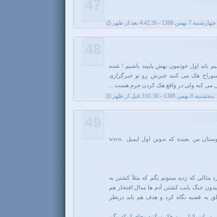
47
چهارشنبه 7 بهمن 1388 - 4:42:26 بعد از ظهر
48
یم باید اول خوذمون بهش پایپند باشیم ! شده
م آشیانه 4تا سرور سوراخ هک می کنند خبرش رو تو خبرگزاری
 می کنه ولی در واقع هک کردن جرم هست ...
پنجشنبه 8 بهمن 1388 - 3:01:36 قبل از ظهر
49
ظاهراً که منو میشناسید ولی از دوستان من بعیده که ندونن اول ایمیل .www
 مثالی که زدید میتونم بگم که مثلاً کشتن یه
یدون جنگ بابت کشتن آدم ها مدال افتخار هم
 به قضیه نگاه کرد و هدف هم باید درنظر
رور اسرائیلی رو هک میکنند بجای اینکه بگن