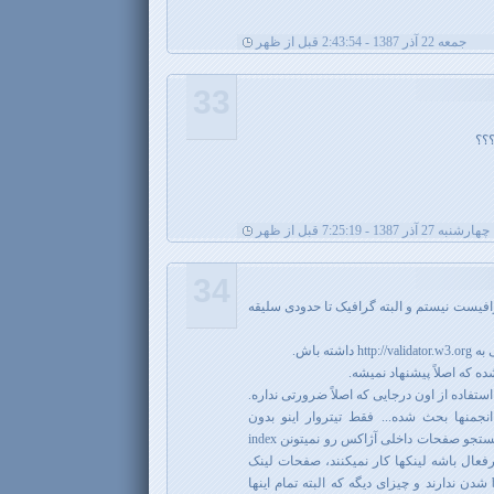
جمعه 22 آذر 1387 - 2:43:54 قبل از ظهر
33
؟؟
چهارشنبه 27 آذر 1387 - 7:25:19 قبل از ظهر
34
فیست نیستم و البته گرافیک تا حدودی سلیقه
ستفاده از اون درجایی که اصلاً ضرورتی نداره.
نجمنها بحث شده... فقط تیتروار اینو بدون
مشکلات اصلیش اینه که موتورهای جستجو صفحات داخلی آژاکس رو نمیتونن index
رفعال باشه لینکها کار نمیکنند، صفحات لینک
اختصاصی ندارند و قابلیت bookmark شدن ندارند و چیزای دیگه که البته تمام اینها