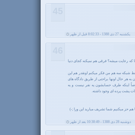
45
يکشنبه 27 دی 1388 - 8:02:33 قبل از ظهر
46
ا که رعایت میشه؟ فرقی هم نمیکنه کجای دنیا
سط شبکه سه هم من فکر میکنم اونقدر هم این
 به هر حال اونها براحتی از طریق دادگاه های
وصاً اینکه طرف حسابشون یه نفر نیست و یه
ات پشت پرده ای وجود داشته.
هم حز میکنیم شما تشریف میارید این ورا ;-)
دوشنبه 28 دی 1388 - 10:38:49 بعد از ظهر