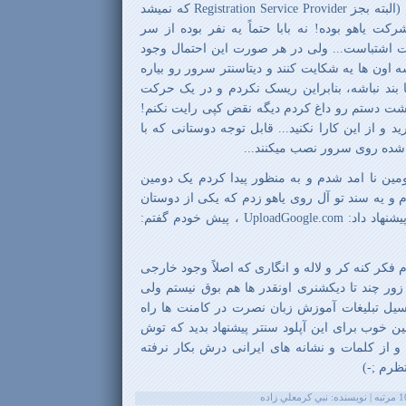
Registration Servi
که نمیشد
کت یاهو بوده! نه بابا حتماً یه نفر بوده از سر
ت اشتباست... ولی در هر صورت این احتمال وجود
اون ها یه شکایت کنند و دیتاسنتر سرور رو بیاره
 بند نباشه، بنابراین ریسک نکردم و در یک حرکت
پشت دستم رو داغ کردم دیگه نقض کپی رایت نکنم!
 و از این کارا نکنید... قابل توجه دوستانی که با
ده روی سرور نصب میکنند...
دومین نا امد شدم و به منظور پیدا کردم یک دومین
 یه سند تو آل روی یاهو زدم که یکی از دوستان
یشنهاد داد:
UploadGoogle.com
، پیش خودم گفتم:
ر کنه کر و لاله و انگاری که اصلاً وجود خارجی
 زور چند تا دیکشنری اونقدر ها هم بوق نیستم ولی
یل تبلیغات آموزش زبان نصرت در کامنت ها راه
ومین خوب برای این آپلود سنتر پیشنهاد بدید که توش
 از کلمات و نشانه های ایرانی درش بکار نرفته
نتظرم
;-)